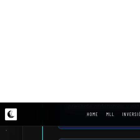
dependencia de la Tier
Desarrollo Centr
La salud, bienestar y c
residentes de la estaci
marco social robusto e
soporte vital.