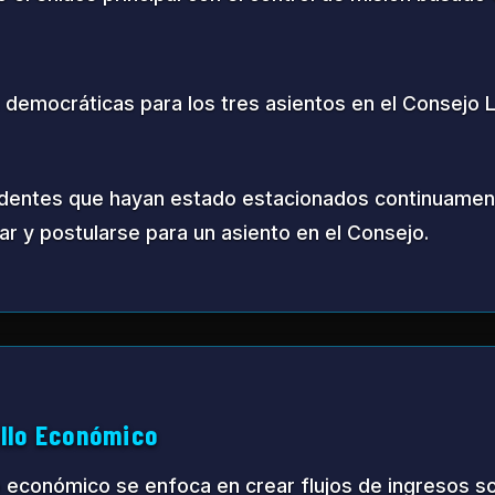
herramientas, equipos y
Experiencias de 
eriales lunares y
educativos y excu
 3D.
visitantes de la Ti
llo Año por Año
da de hitos de desarrollo y objetivos para cada año.
n y Cohesión
Año 2: Expan