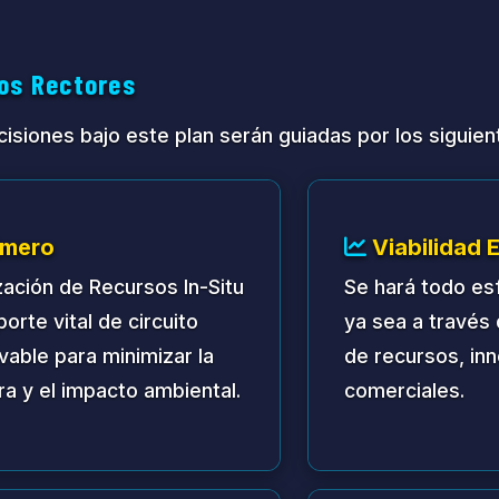
ptativa
operando en un ambiente sin precedentes. El plan d
s para revisión regular y corrección.
nza y Estructura Cívica
 receptivo y representativo, se implementará el sig
r
unar de tres personas servirá como el cuerpo gober