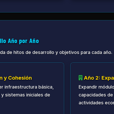
 e Innovación
tónomo, establecer instalaciones de investigación 
o lunar.
llo de Infraestructura
 crítica requeridos para la habitación lunar sostenibl