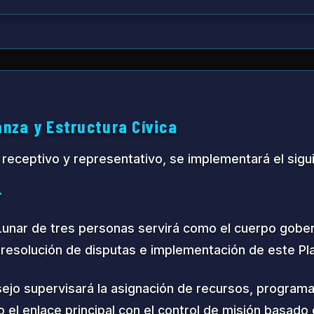
llo Económico
o económico se enfoca en crear flujos de ingresos so
icas
ca y Recopilación de Datos
Extracción y P
igación avanzada y sistemas
Minería y proces
 para exploración lunar y
incluyendo hielo 
o.
raras y materiale
laje In-Situ
Turismo Espaci