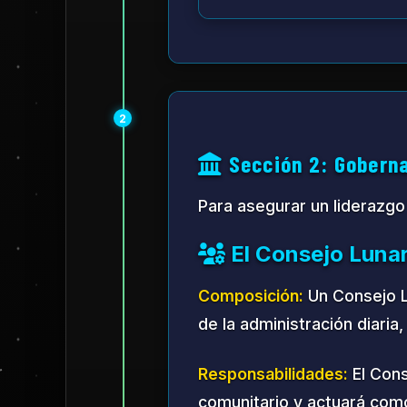
3
Sección 3: Desarro
La estrategia de desarroll
de la Tierra.
Actividades Económ
Investigación Científi
Instalaciones de invest
de recopilación de datos
descubrimiento científic
Manufactura y Ensamb