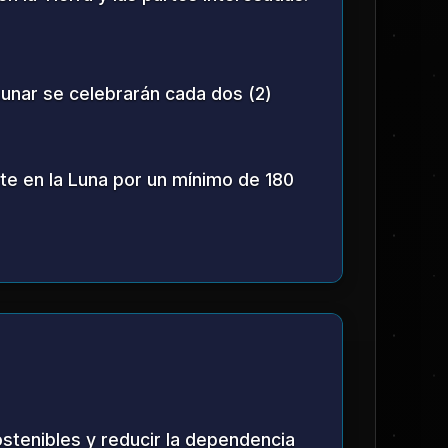
turismo espacial, programas
rsiones a la superficie lunar para
erra.
sión e Infraestructura