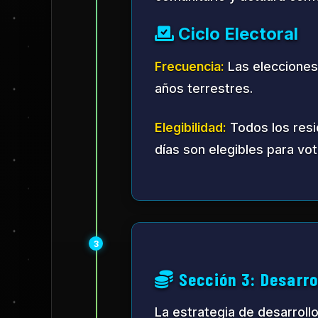
Manufactura in-situ de 
componentes usando mat
tecnología de impresión
4
Sección 4: Desarro
Una línea de tiempo detalla
Año 1: Adaptació