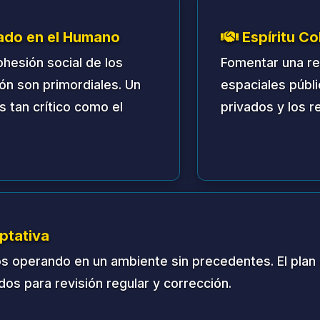
, resolución de disputas e implementación de este Pl
ejo supervisará la asignación de recursos, programa
el enlace principal con el control de misión basado e
democráticas para los tres asientos en el Consejo L
dentes que hayan estado estacionados continuament
ar y postularse para un asiento en el Consejo.