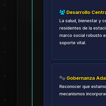
de la administración diaria
Responsabilidades:
El Cons
comunitario y actuará como 
Ciclo Electoral
Frecuencia:
Las elecciones 
años terrestres.
Elegibilidad:
Todos los resi
días son elegibles para vot