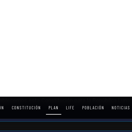
ra y el impacto ambiental.
comerciales.
ado en el Humano
Espíritu Co
ohesión social de los
Fomentar una re
ón son primordiales. Un
espaciales públ
s tan crítico como el
privados y los r