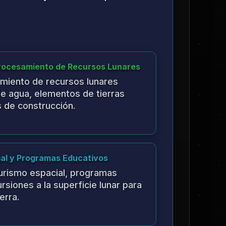
s de habitación, establecer
 manufactura y comenzar
nómicas.
cimiento Económico
ciencia económica, expandir
rismo y establecer
investigación.