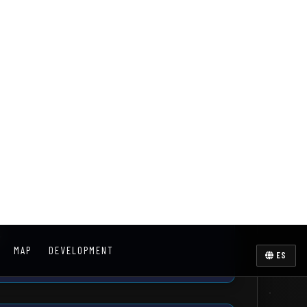
laborativo
lación sinérgica entre agencias
icas, socios comerciales
esidentes de la estación.