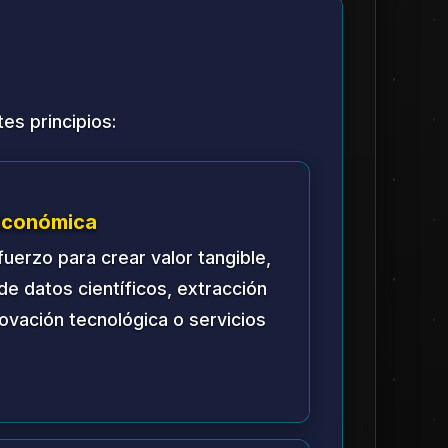
ebe ser flexible, con
uiente marco de gobernanza.
nante de la estación, responsable