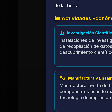
Enfocarse en establece
vinculación comunitaria
utilización de recursos.
Año 3: Desarrollo
Escalar manufactura, e
establecer asociacione