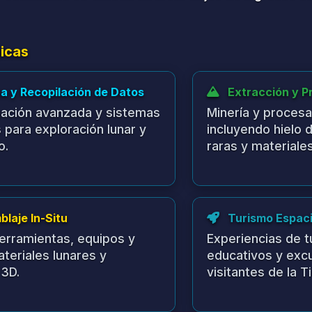
r infraestructura básica,
Expandir módulo
 y sistemas iniciales de
capacidades de
actividades eco
 Industrial
Año 4: Cre
xtracción de recursos y
Lograr autosufi
s comerciales.
programas de tu
asociaciones de 