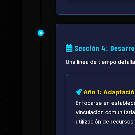
Año 5: Autonomía
Lograr estatus semi-au
centro para el desarroll
5
Sección 5: Desarro
Sistemas de infraestructura