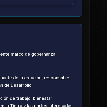
stenibles y reducir la dependencia
rocesamiento de Recursos Lunares
amiento de recursos lunares
de agua, elementos de tierras
s de construcción.
al y Programas Educativos