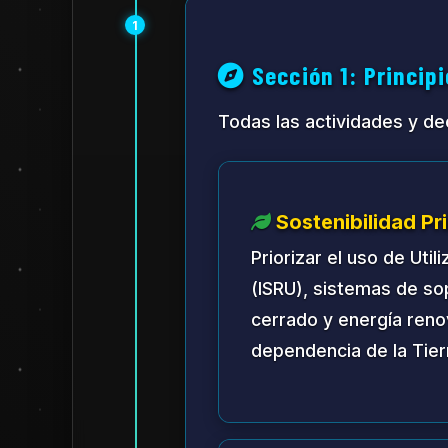
Gobernanza Ada
Reconocer que estamos 
mecanismos incorporado
2
Sección 2: Goberna
Para asegurar un liderazgo
El Consejo Luna
Composición:
Un Consejo L