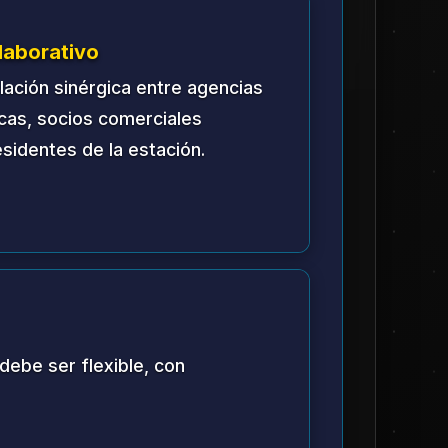
an de Desarrollo.
ción de trabajo, bienestar
n la Tierra y las partes interesadas.
unar se celebrarán cada dos (2)
e en la Luna por un mínimo de 180